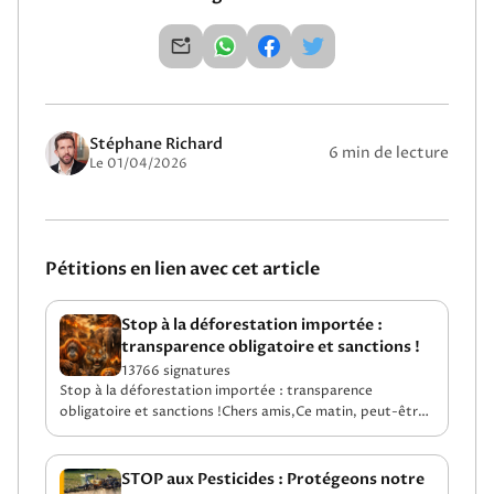
Stéphane Richard
6 min de lecture
Le 01/04/2026
Pétitions en lien avec cet article
Stop à la déforestation importée :
transparence obligatoire et sanctions !
13766 signatures
Stop à la déforestation importée : transparence
obligatoire et sanctions !Chers amis,Ce matin, peut-être
que vous avez fait comme des millions de Français.Un
café. Un peu de chocolat. Une tartine. Un yaourt. Ou un
steak le midi, “comme d’habitude”.Et...
STOP aux Pesticides : Protégeons notre