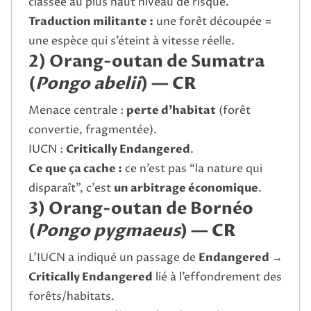
classée au plus haut niveau de risque.
Traduction militante :
une forêt découpée =
une espèce qui s’éteint à vitesse réelle.
2) Orang-outan de Sumatra
(
Pongo abelii
) —
CR
Menace centrale :
perte d’habitat
(forêt
convertie, fragmentée).
IUCN :
Critically Endangered
.
Ce que ça cache :
ce n’est pas “la nature qui
disparaît”, c’est
un arbitrage économique
.
3) Orang-outan de Bornéo
(
Pongo pygmaeus
) —
CR
L’IUCN a indiqué un passage de
Endangered →
Critically Endangered
lié à l’effondrement des
forêts/habitats.