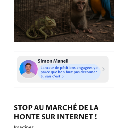
Simon Maneli
Lanceur de pétitions engagées yo
parce que bon faut pas deconner
tu sais c'est p
STOP AU MARCHÉ DE LA
HONTE SUR INTERNET !
Imaginez…