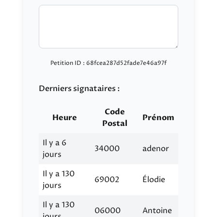
Petition ID : 68fcea287d52fade7e46a97f
Derniers signataires :
Code
Heure
Prénom
Postal
Il y a 6
34000
adenor
jours
Il y a 130
69002
Élodie
jours
Il y a 130
06000
Antoine
jours