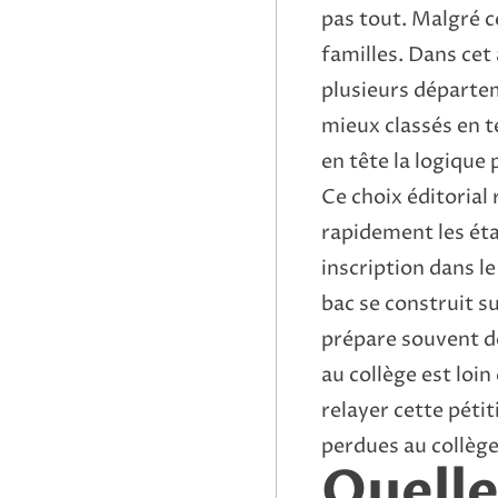
pas tout. Malgré ce
familles. Dans cet
plusieurs départeme
mieux classés en t
en tête la logique 
Ce choix éditorial
rapidement les ét
inscription dans le
bac se construit s
prépare souvent dè
au collège est loi
relayer
cette péti
perdues au collèg
Quelle