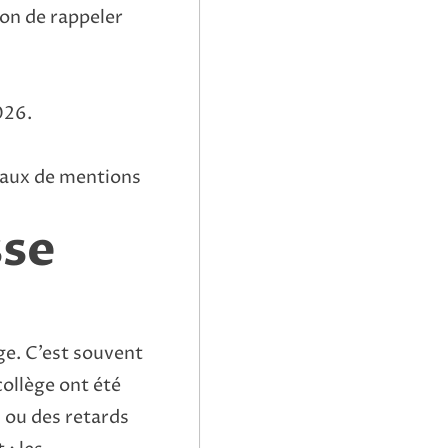
ion de rappeler
026.
 taux de mentions
sse
ge. C’est souvent
ollège ont été
 ou des retards