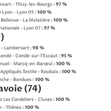
nsart - Thizy-les-Bourgs :
97 %
 Lyon - Lyon 05 :
100 %
Bellevue - La Mulatière :
100 %
rnationale - Lyon 07 :
97 %
)
 - Lambersart :
98 %
Condé - Condé-sur-l’Escaut :
95 %
anuel - Marcq-en-Barœul :
100 %
Appliqués Textile - Roubaix :
100 %
nche - Bondues :
100 %
voie (74)
o Les Cordeliers - Cluses :
100 %
h - Thônes :
100 %