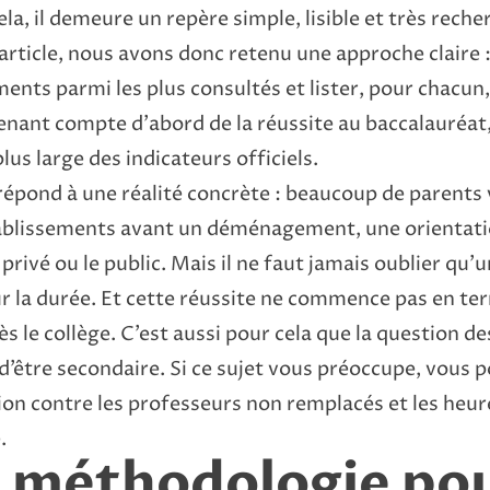
la, il demeure un repère simple, lisible et très reche
 article, nous avons donc retenu une approche claire 
nts parmi les plus consultés et lister, pour chacun, 
enant compte d’abord de la réussite au baccalauréat
plus large des indicateurs officiels.
 répond à une réalité concrète : beaucoup de parent
ablissements avant un déménagement, une orientati
 privé ou le public. Mais il ne faut jamais oublier qu’
ur la durée. Et cette réussite ne commence pas en term
s le collège. C’est aussi pour cela que la question d
n d’être secondaire. Si ce sujet vous préoccupe, vous 
tion contre les professeurs non remplacés et les heur
e
.
 méthodologie pou