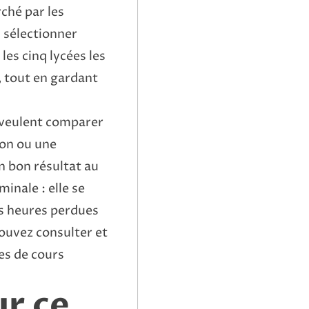
rché par les
: sélectionner
les cinq lycées les
, tout en gardant
s veulent comparer
on ou une
un bon résultat au
inale : elle se
es heures perdues
pouvez consulter et
es de cours
r ce