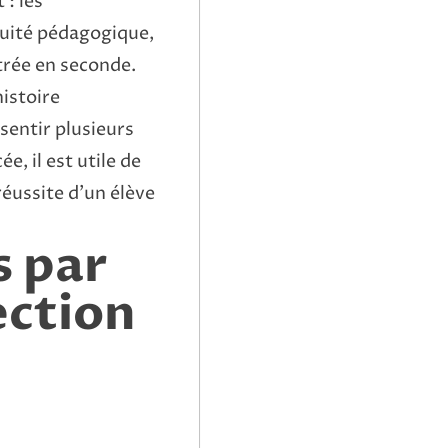
 : les
inuité pédagogique,
ntrée en seconde.
istoire
sentir plusieurs
, il est utile de
 réussite d’un élève
s par
ection